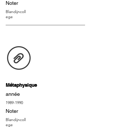
Noter
Blandijncoll
ege
Métaphysique
année
1989-1990
Noter
Blandijncoll
ege