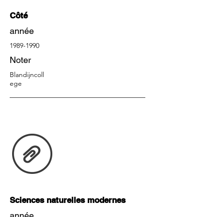
Côté
année
1989-1990
Noter
Blandijncoll
ege
Sciences naturelles modernes
année