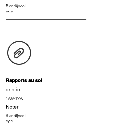
Blandijncoll
ege
Rapports au sol
année
1989-1990
Noter
Blandijncoll
ege