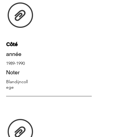
Côté
année
1989-1990
Noter
Blandijncoll
ege