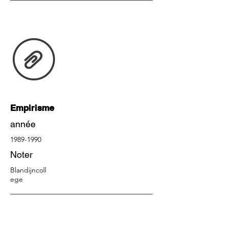
Empirisme
année
1989-1990
Noter
Blandijncoll
ege