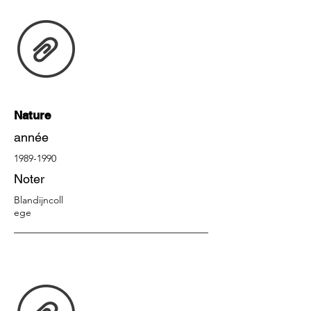
Nature
année
1989-1990
Noter
Blandijncoll
ege