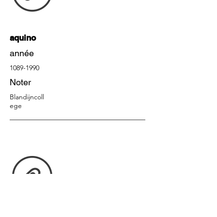
aquino
année
1089-1990
Noter
Blandijncoll
ege